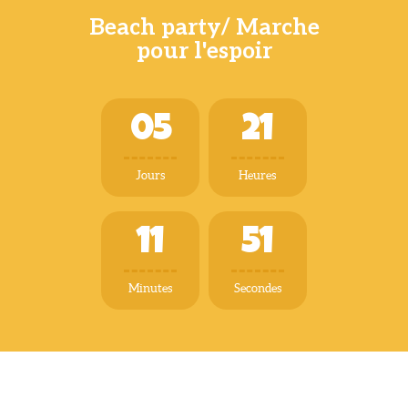
Beach party/ Marche
pour l'espoir
0
5
2
1
Jours
Heures
1
1
5
2
Minutes
Secondes