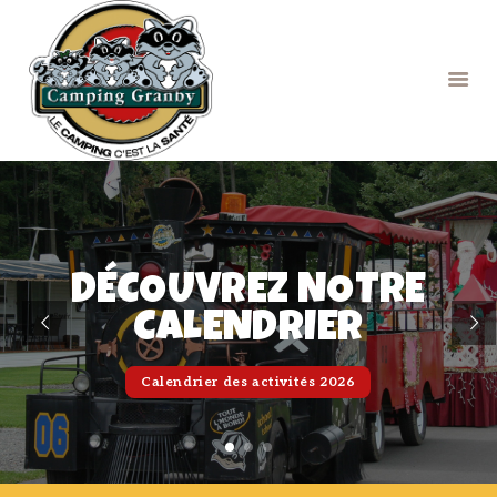
NOS SERVICES
LE CAMPING
EXPÉRIENCE SURF
CALENDRIER DES
DÉCOUVREZ NOTRE
ACTIVITÉS
CALENDRIER
GALERIE D’IMAGES
FAQ
Calendrier des activités 2026
CONTACT
PRIVACY POLICY