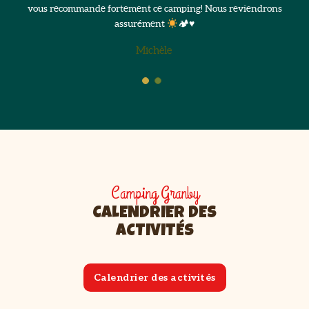
vous recommande fortement ce camping! Nous reviendrons
assurément
🏕
♥️
Michèle
Camping Granby
CALENDRIER DES
ACTIVITÉS
Calendrier des activités