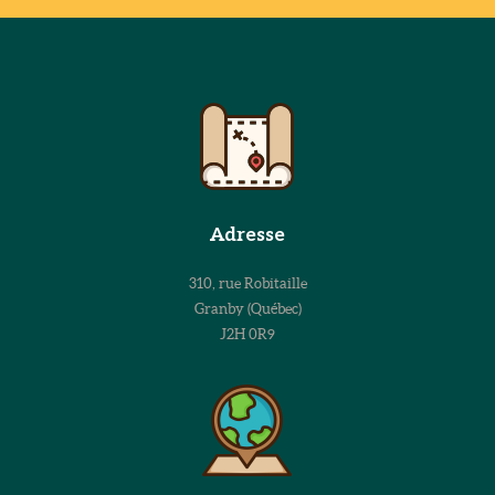
Adresse
310, rue Robitaille
Granby (Québec)
J2H 0R9